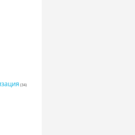
изация
(34)