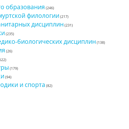
го образования
(246)
муртской филологии
(217)
анитарных дисциплин
(231)
ки
(235)
едико-биологических дисциплин
(138)
ия
(26)
622)
уры
(179)
ки
(94)
одики и спорта
(82)