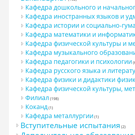
Кафедра дошкольного и начально
Кафедра иностранных языков и уд
Кафедра истории и социально-гум
Кафедра математики и информати
Кафедра физической культуры и м
Кафедра музыкального образован
Кафедра педагогики и психологии
(
Кафедра русского языка и литерат
Кафедра физики и дидактики физи
Кафедра физической культуры, мет
Филиал
(198)
Коканд
(1)
Кафедра металлургии
(1)
Вступительные испытания
(2)