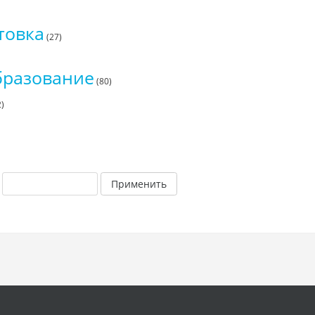
товка
(27)
бразование
(80)
)
Применить