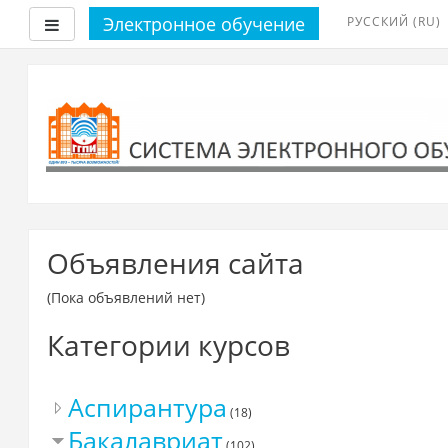
Электронное обучение
РУССКИЙ ‎(RU)‎
Боковая панель
Перейти
к
основному
содержанию
Объявления сайта
(Пока объявлений нет)
Категории курсов
Аспирантура
(18)
Бакалавриат
(102)