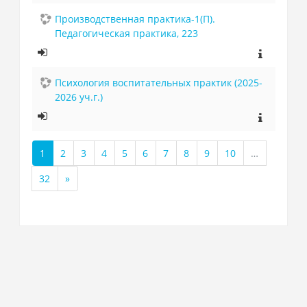
Производственная практика-1(П).
Педагогическая практика, 223
Психология воспитательных практик (2025-
2026 уч.г.)
1
2
3
4
5
6
7
8
9
10
…
(текущая)
32
»
Далее