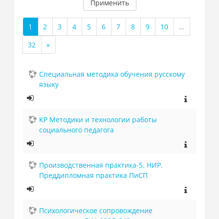
Применить
1
2
3
4
5
6
7
8
9
10
…
(текущая)
32
»
Далее
Специальная методика обучения русскому
языку
КР Методики и технологии работы
социального педагога
Производственная практика-5. НИР.
Преддипломная практика ПиСП
Психологическое сопровождение