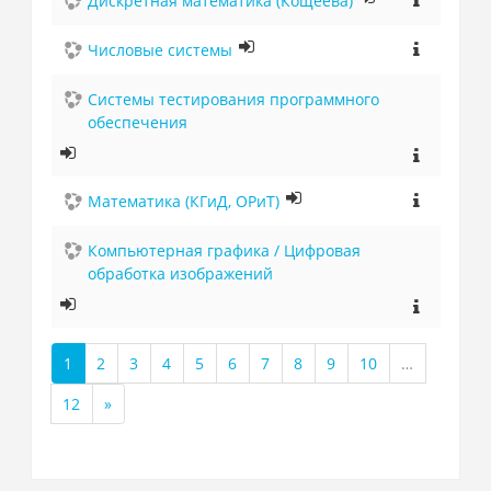
Дискретная математика (Кощеева)
Числовые системы
Системы тестирования программного
обеспечения
Математика (КГиД, ОРиТ)
Компьютерная графика / Цифровая
обработка изображений
1
2
3
4
5
6
7
8
9
10
…
(текущая)
12
»
Далее