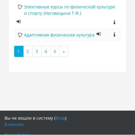
Элективные курсы по физической культуре
и спорту (Наговицына Т.Ф.)
Адаптивная физическая культура
1
2
3
4
5
»
(текущая)
Далее
Вы не вошли в систему (
Вход
)
В начало
Русский ‎(ru)‎