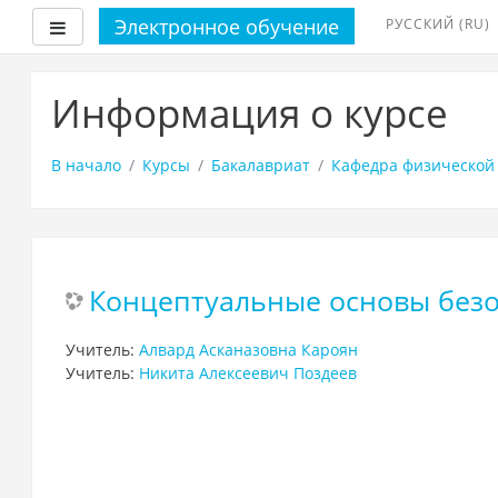
Электронное обучение
РУССКИЙ ‎(RU)‎
Боковая панель
Перейти
к
Информация о курсе
основному
содержанию
В начало
Курсы
Бакалавриат
Кафедра физической 
Концептуальные основы безо
Учитель:
Алвард Асканазовна Кароян
Учитель:
Никита Алексеевич Поздеев