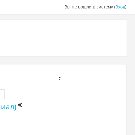
Вы не вошли в систему (
Вход
)
ь
иал)