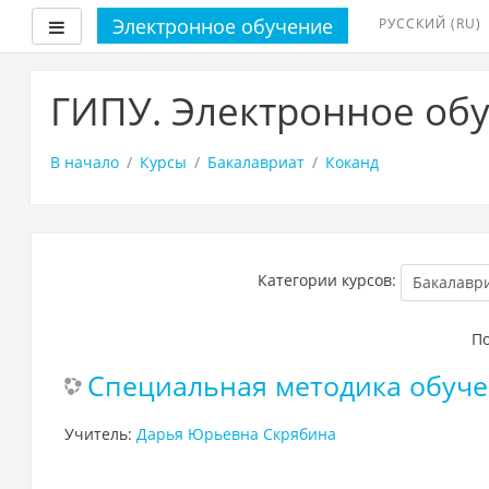
Электронное обучение
РУССКИЙ ‎(RU)‎
Боковая панель
Перейти
к
ГИПУ. Электронное об
основному
содержанию
В начало
Курсы
Бакалавриат
Коканд
Категории курсов:
По
Специальная методика обуче
Учитель:
Дарья Юрьевна Скрябина