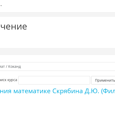
учение
иск курса
Применит
ния математике Скрябина Д.Ю. (Фил