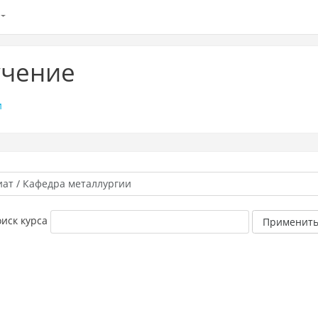
учение
и
иск курса
Применит