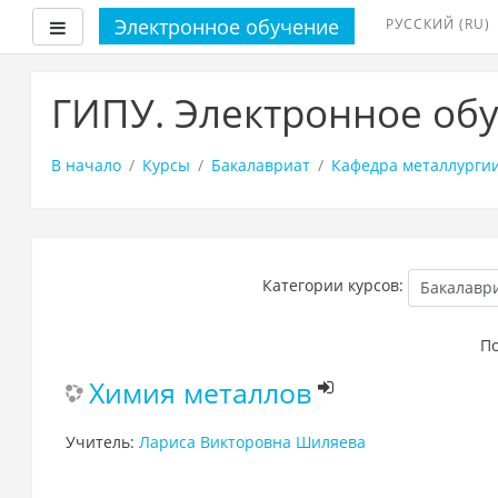
Электронное обучение
РУССКИЙ ‎(RU)‎
Боковая панель
Перейти
к
ГИПУ. Электронное об
основному
содержанию
В начало
Курсы
Бакалавриат
Кафедра металлурги
Категории курсов:
По
Химия металлов
Учитель:
Лариса Викторовна Шиляева