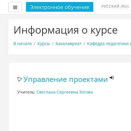
Электронное обучение
РУССКИЙ ‎(RU)‎
Боковая панель
Перейти
к
Информация о курсе
основному
содержанию
В начало
Курсы
Бакалавриат
Кафедра педагогики 
Управление проектами
Учитель:
Светлана Сергеевна Зотова