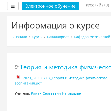
Электронное обучение
РУССКИЙ ‎(RU)‎
Боковая панель
Перейти
к
Информация о курсе
основному
содержанию
В начало
Курсы
Бакалавриат
Кафедра физической 
Теория и методика физическ
2023_Б1.О.07.07_Теория и методика физического
воспитания.pdf
Учитель:
Роман Сергеевич Наговицын