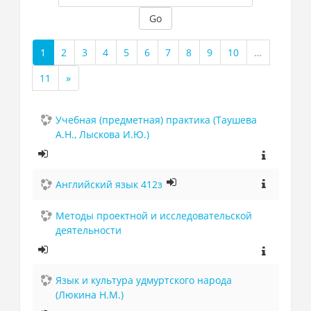
Go
1
2
3
4
5
6
7
8
9
10
…
(current)
11
»
Next
Учебная (предметная) практика (Таушева
А.Н., Лыскова И.Ю.)
Английский язык 412з
Методы проектной и исследовательской
деятельности
Язык и культура удмуртского народа
(Люкина Н.М.)