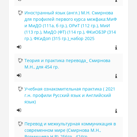
Иностранный язык (англ.) М.Н. Смирнова
для профилей первого курса межфака:МиФ
и МиДО (111а, б гр.), ОРиТ (112 гр.), МиИ
(113 гр.), МиДО (ФТ) (114 гр.), ФКиОБЗР (314
гр.), ФКиДоп (315 гр.)_набор 2025
Теория и практика перевода_ Смирнова
М.Н., для 454 гр.
Учебная ознакомительная практика ( 2021
г.н. профили Русский язык и Английский
язык)
Перевод и межкультурная коммуникация в
современном мире (Смирнова М.Н.,
Возмищева Н.В)_256гр., 424гр