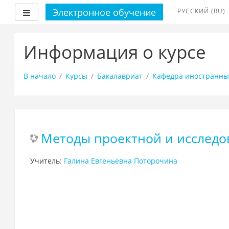
Электронное обучение
РУССКИЙ ‎(RU)‎
Боковая панель
Перейти
к
Информация о курсе
основному
содержанию
В начало
Курсы
Бакалавриат
Кафедра иностранных
Методы проектной и исследо
Учитель:
Галина Евгеньевна Поторочина