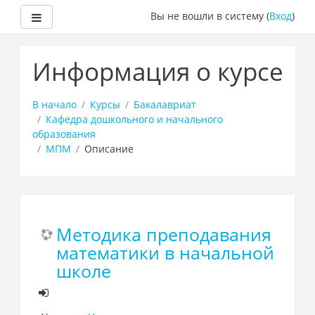
Боковая панель
Вы не вошли в систему (
Вход
)
Перейти
к
Информация о курсе
основному
содержанию
В начало
Курсы
Бакалавриат
Кафедра дошкольного и начального
образования
МПМ
Описание
Методика преподавания
математики в начальной
школе