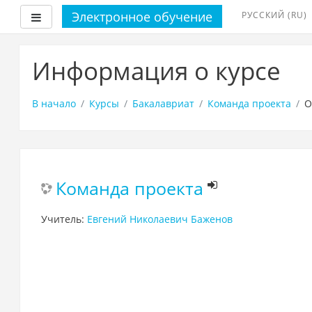
Электронное обучение
РУССКИЙ ‎(RU)‎
Боковая панель
Перейти
к
Информация о курсе
основному
содержанию
В начало
Курсы
Бакалавриат
Команда проекта
О
Команда проекта
Учитель:
Евгений Николаевич Баженов