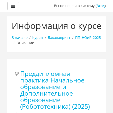
Боковая панель
Вы не вошли в систему (
Вход
)
Перейти
к
Информация о курсе
основному
содержанию
В начало
Курсы
Бакалавриат
ПП_НОиР_2025
Описание
Преддипломная
практика Начальное
образование и
Дополнительное
образование
(Робототехника) (2025)