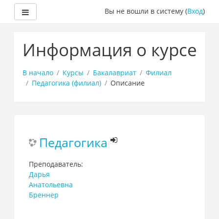
Боковая панель
Вы не вошли в систему (
Вход
)
Перейти
к
Информация о курсе
основному
содержанию
В начало
Курсы
Бакалавриат
Филиал
Педагогика (филиал)
Описание
Педагогика
Преподаватель:
Дарья
Анатольевна
Бреннер