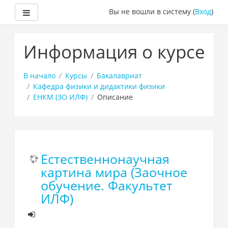
Боковая панель
Вы не вошли в систему (
Вход
)
Перейти
к
Информация о курсе
основному
содержанию
В начало
Курсы
Бакалавриат
Кафедра физики и дидактики физики
ЕНКМ (ЗО ИЛФ)
Описание
Естественнонаучная
картина мира (Заочное
обучение. Факультет
ИЛФ)