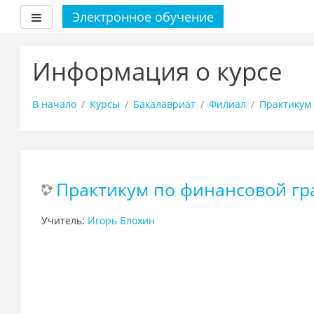
Электронное обучение
Боковая панель
Перейти
к
Информация о курсе
основному
содержанию
В начало
Курсы
Бакалавриат
Филиал
Практикум
Практикум по финансовой гр
Учитель:
Игорь Блохин