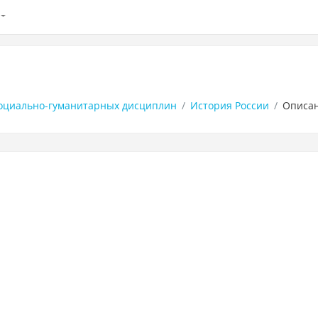
социально-гуманитарных дисциплин
История России
Описа