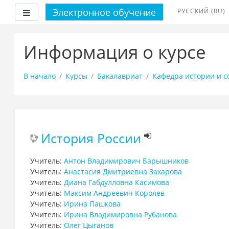
Электронное обучение
РУССКИЙ ‎(RU)‎
Боковая панель
Перейти
к
Информация о курсе
основному
содержанию
В начало
Курсы
Бакалавриат
Кафедра истории и 
История России
Учитель:
Антон Владимирович Барышников
Учитель:
Анастасия Дмитриевна Захарова
Учитель:
Диана Габдулловна Касимова
Учитель:
Максим Андреевич Королев
Учитель:
Ирина Пашкова
Учитель:
Ирина Владимировна Рубанова
Учитель:
Олег Цыганов