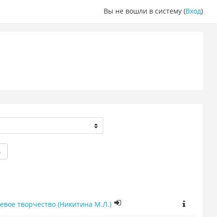
Вы не вошли в систему (
Вход
)
ь
давания по программам дополнительного образования детей (область: художественное слово и речевое творчество (Никитина М.Л.)