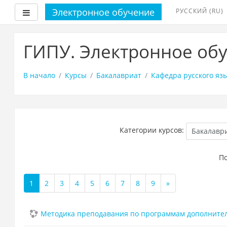
Электронное обучение
РУССКИЙ ‎(RU)‎
Боковая панель
Перейти
к
ГИПУ. Электронное об
основному
содержанию
В начало
Курсы
Бакалавриат
Кафедра русского яз
Категории курсов:
По
1
2
3
4
5
6
7
8
9
»
(текущая)
Далее