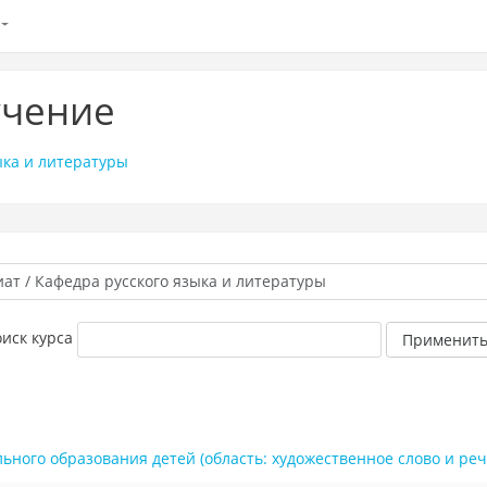
учение
ыка и литературы
иск курса
Применит
Методика препо