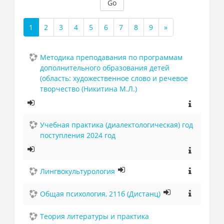
Go
1
2
3
4
5
6
7
8
9
»
(current)
Next
Методика преподавания по программам
дополнительного образования детей
(область: художественное слово и речевое
творчество (Никитина М.Л.)
Учебная практика (диалектологическая) год
поступления 2024 год
Лингвокультурология
Общая психология, 211б (Дистанц)
Теория литературы и практика