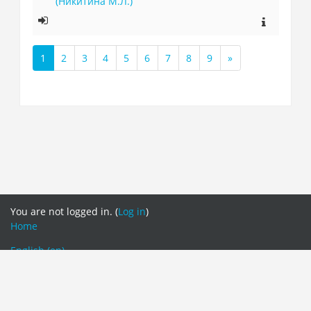
(Никитина М.Л.)
1
2
3
4
5
6
7
8
9
»
(current)
Next
You are not logged in. (
Log in
)
Home
English ‎(en)‎
Русский ‎(ru)‎
English ‎(en)‎
Switch to the standard theme