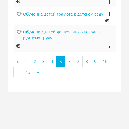
Обучение детей грамоте в детском саду
Обучение детей дошкольного возраста
ручному труду
«
1
2
3
4
5
6
7
8
9
10
Назад
(текущая)
…
13
»
Далее